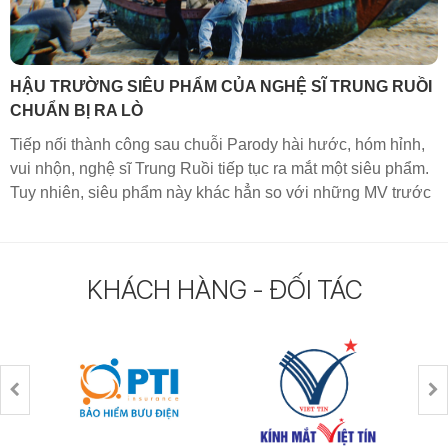
HẬU TRƯỜNG SIÊU PHẨM CỦA NGHỆ SĨ TRUNG RUỒI
CHUẨN BỊ RA LÒ
Tiếp nối thành công sau chuỗi Parody hài hước, hóm hỉnh,
vui nhộn, nghệ sĩ Trung Ruồi tiếp tục ra mắt một siêu phẩm.
Tuy nhiên, siêu phẩm này khác hẳn so với những MV trước
đây của nghệ sĩ Trung Ruồi, cùng chờ đón sự khác bọt ấy
vào ngày 2/8/2024 tới đây nhé quý khán giả.
KHÁCH HÀNG - ĐỐI TÁC