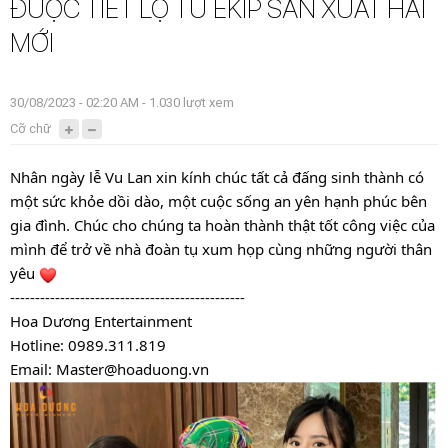
ĐƯỢC TIẾT LỘ TỪ EKIP SẢN XUẤT HÀI
MỚI
30/08/2023 - 02:20 AM - 1.030 lượt xem
Cỡ chữ
Nhân ngày lễ Vu Lan xin kính chúc tất cả đấng sinh thành có
một sức khỏe dồi dào, một cuộc sống an yên hạnh phúc bên
gia đình. Chúc cho chúng ta hoàn thành thật tốt công việc của
mình để trở về nhà đoàn tụ xum họp cùng những người thân
yêu
-----------------------------------------------
Hoa Dương Entertainment
Hotline: 0989.311.819
Email: Master@hoaduong.vn