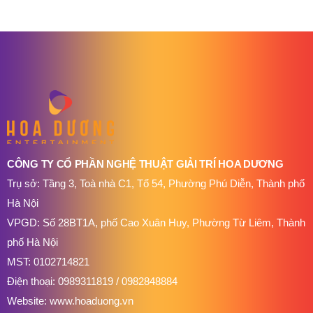
CÔNG TY CỔ PHẦN NGHỆ THUẬT GIẢI TRÍ HOA DƯƠNG
Trụ sở: Tầng 3, Toà nhà C1, Tổ 54, Phường Phú Diễn, Thành phố
Hà Nội
VPGD: Số 28BT1A, phố Cao Xuân Huy, Phường Từ Liêm, Thành
phố Hà Nội
MST: 0102714821
Điện thoại:
0989311819
/
0982848884
Website:
www.hoaduong.vn