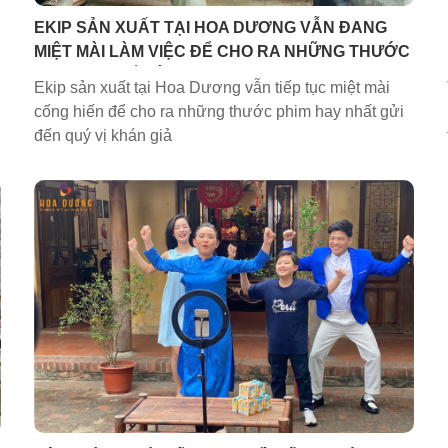
EKIP SẢN XUẤT TẠI HOA DƯƠNG VẪN ĐANG
MIỆT MÀI LÀM VIỆC ĐỂ CHO RA NHỮNG THƯỚC
PHIM HAY ĐỂ ĐỜI
Ekip sản xuất tại Hoa Dương vẫn tiếp tục miệt mài
cống hiến để cho ra những thước phim hay nhất gửi
đến quý vị khán giả