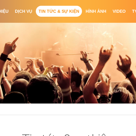
HIỆU
DỊCH VỤ
TIN TỨC & SỰ KIỆN
HÌNH ẢNH
VIDEO
T