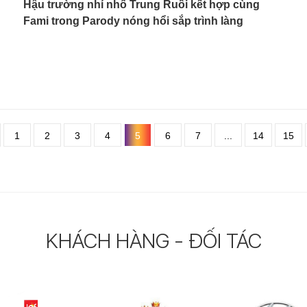
Hậu trường nhí nhố Trung Ruồi kết hợp cùng
Fami trong Parody nóng hổi sắp trình làng
1
2
3
4
5
6
7
...
14
15
KHÁCH HÀNG - ĐỐI TÁC