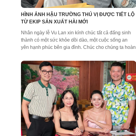
HÌNH ẢNH HẬU TRƯỜNG THÚ VỊ ĐƯỢC TIẾT LỘ
TỪ EKIP SẢN XUẤT HÀI MỚI
Nhân ngày lễ Vu Lan xin kính chúc tất cả đấng sinh
thành có một sức khỏe dồi dào, một cuộc sống an
yên hạnh phúc bên gia đình. Chúc cho chúng ta hoàn
thành thật tốt công việc của mình để trở về nhà đoàn
tụ xum họp cùng những người thân yêu ❤️