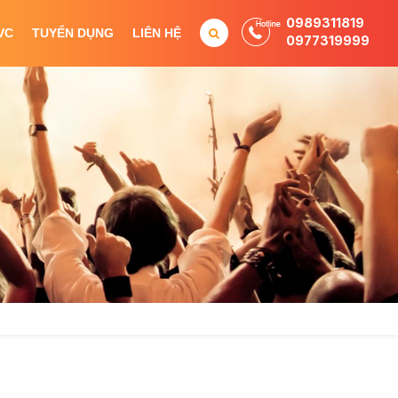
0989311819
VC
TUYỂN DỤNG
LIÊN HỆ
0977319999