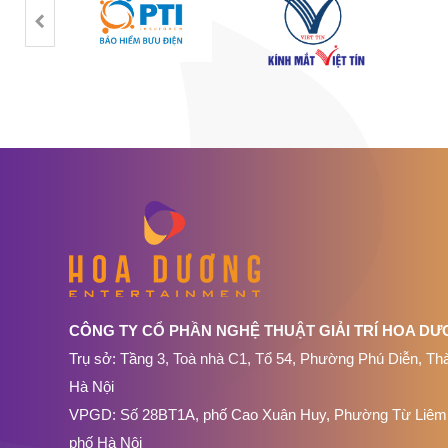
CÔNG TY CỔ PHẦN NGHỆ THUẬT GIẢI TRÍ HOA D
Trụ sở: Tầng 3, Toà nhà C1, Tổ 54, Phường Phú Diễn, Th
Hà Nội
VPGD: Số 28BT1A, phố Cao Xuân Huy, Phường Từ Liêm
phố Hà Nội