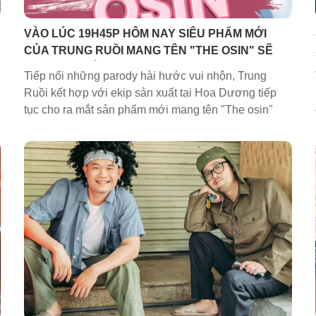
VÀO LÚC 19H45P HÔM NAY SIÊU PHẨM MỚI
CỦA TRUNG RUỒI MANG TÊN "THE OSIN" SẼ
ĐƯỢC RA MẮT
Tiếp nối những parody hài hước vui nhộn, Trung
Ruồi kết hợp với ekip sản xuất tại Hoa Dương tiếp
tục cho ra mắt sản phẩm mới mang tên "The osin"