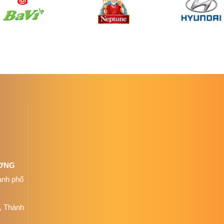
ƯƠNG
ành phố
, Thành