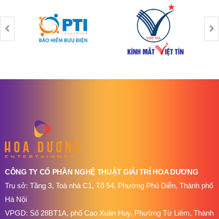
CÔNG TY CỔ PHẦN NGHỆ THUẬT GIẢI TRÍ HOA DƯƠNG
Trụ sở: Tầng 3, Toà nhà C1, Tổ 54, Phường Phú Diễn, Thành phố
Hà Nội
VPGD: Số 28BT1A, phố Cao Xuân Huy, Phường Từ Liêm, Thành