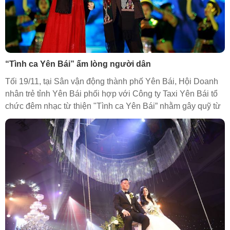
“Tình ca Yên Bái” ấm lòng người dân
Tối 19/11, tại Sân vận động thành phố Yên Bái, Hội Doanh
nhân trẻ tỉnh Yên Bái phối hợp với Công ty Taxi Yên Bái tổ
chức đêm nhạc từ thiện "Tình ca Yên Bái” nhằm gây quỹ từ
thiện ủng hộ đồng bào vùng bị thiên tai của tỉnh Yên Bái.