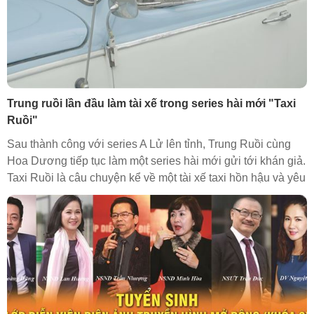
Trung ruồi lần đầu làm tài xế trong series hài mới "Taxi
Ruồi"
Sau thành công với series A Lử lên tỉnh, Trung Ruồi cùng
Hoa Dương tiếp tục làm một series hài mới gửi tới khán giả.
Taxi Ruồi là câu chuyện kể về một tài xế taxi hồn hậu và yêu
nghề, trong quá trình hành nghề, nhiều chuyện dở khóc dở
cười đã xảy ra với anh cùng các khách hàng. Để biết những
chuyện gì sẽ xảy ra, mời các bạn cùng chờ đón series này
nhé.