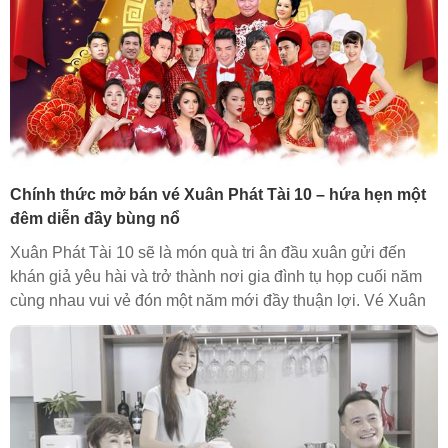
Chính thức mở bán vé Xuân Phát Tài 10 – hứa hẹn một
đêm diễn đầy bùng nổ
Xuân Phát Tài 10 sẽ là món quà tri ân đầu xuân gửi đến
khán giả yêu hài và trở thành nơi gia đình tụ họp cuối năm
cùng nhau vui vẻ đón một năm mới đầy thuận lợi. Vé Xuân
Phát tài 10 đã được mở bán tại Web và Facebook chính
thức của chương trình.