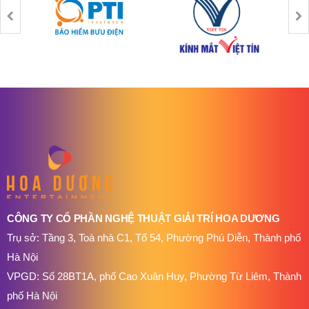
CÔNG TY CỔ PHẦN NGHỆ THUẬT GIẢI TRÍ HOA DƯƠNG
Trụ sở: Tầng 3, Toà nhà C1, Tổ 54, Phường Phú Diễn, Thành phố
Hà Nội
VPGD: Số 28BT1A, phố Cao Xuân Huy, Phường Từ Liêm, Thành
phố Hà Nội