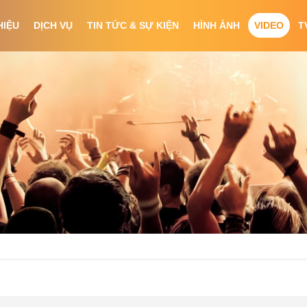
HIỆU
DỊCH VỤ
TIN TỨC & SỰ KIỆN
HÌNH ẢNH
VIDEO
T