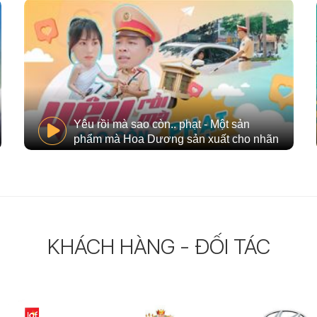
Yêu rồi mà sao còn.. phạt - Một sản
phẩm mà Hoa Dương sản xuất cho nhãn
hàng Zestck
KHÁCH HÀNG - ĐỐI TÁC