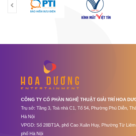
CÔNG TY CỔ PHẦN NGHỆ THUẬT GIẢI TRÍ HOA D
Trụ sở: Tầng 3, Toà nhà C1, Tổ 54, Phường Phú Diễn, Th
Hà Nội
VPGD: Số 28BT1A, phố Cao Xuân Huy, Phường Từ Liêm
phố Hà Nội