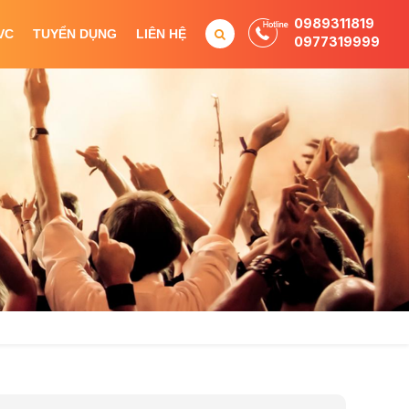
0989311819
VC
TUYỂN DỤNG
LIÊN HỆ
0977319999