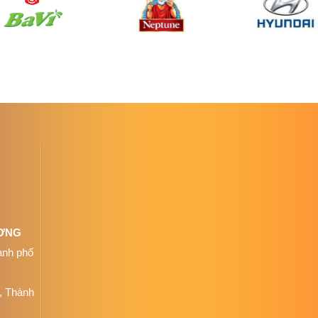
ƯƠNG
ành phố
, Thành