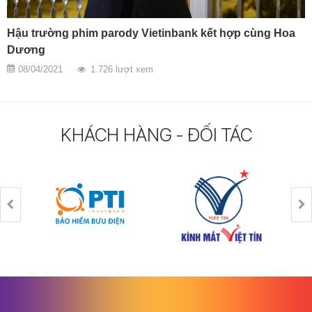
Họp báo ra mắt MV Thái Tử Vùng Cao: MV tiền tỷ của
Trung Ruồi
17/12/2020
1.607 lượt xem
KHÁCH HÀNG - ĐỐI TÁC