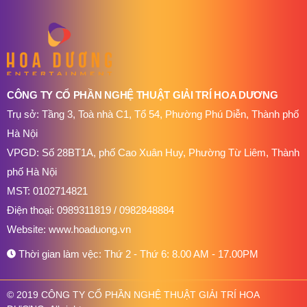
CÔNG TY CỔ PHẦN NGHỆ THUẬT GIẢI TRÍ HOA DƯƠNG
Trụ sở: Tầng 3, Toà nhà C1, Tổ 54, Phường Phú Diễn, Thành phố
Hà Nội
VPGD: Số 28BT1A, phố Cao Xuân Huy, Phường Từ Liêm, Thành
phố Hà Nội
MST: 0102714821
Điện thoại:
0989311819
/
0982848884
Website:
www.hoaduong.vn
Thời gian làm vệc: Thứ 2 - Thứ 6: 8.00 AM - 17.00PM
© 2019 CÔNG TY CỔ PHẦN NGHỆ THUẬT GIẢI TRÍ HOA